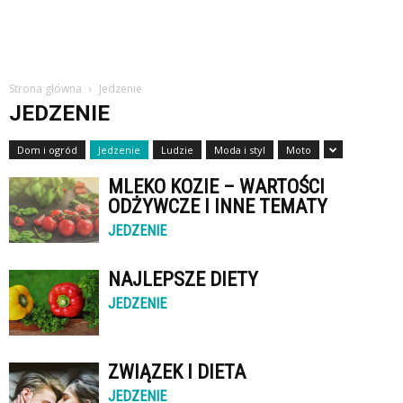
Strona główna
Jedzenie
JEDZENIE
Dom i ogród
Jedzenie
Ludzie
Moda i styl
Moto
MLEKO KOZIE – WARTOŚCI
ODŻYWCZE I INNE TEMATY
JEDZENIE
NAJLEPSZE DIETY
JEDZENIE
ZWIĄZEK I DIETA
JEDZENIE