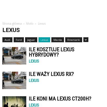
Strona główna
Moto
Lexus
LEXUS
Audi
Ford
Jaguar
Lexus
Mazda
Równiarki
ILE KOSZTUJE LEXUS
HYBRYDOWY?
LEXUS
ILE WAŻY LEXUS RX?
LEXUS
ILE KONI MA LEXUS CT200H?
LEXUS