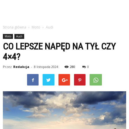
Strona główna
Moto
Audi
Moto
Audi
CO LEPSZE NAPĘD NA TYŁ CZY
4×4?
Przez
Redakcja
-
8 listopada 2024
280
0