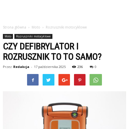
Strona główna
Moto
Rozruszniki motocyklowe
Moto
Rozruszniki motocyklowe
CZY DEFIBRYLATOR I
ROZRUSZNIK TO TO SAMO?
Przez
Redakcja
-
17 października 2025
236
0