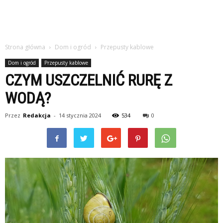
Strona główna
Dom i ogród
Przepusty kablowe
Dom i ogród
Przepusty kablowe
CZYM USZCZELNIĆ RURĘ Z
WODĄ?
Przez
Redakcja
-
14 stycznia 2024
534
0