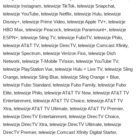
telewizje Instagram, telewizje TikTok, telewizje Snapchat,
telewizje YouTube, telewizje Netflix, telewizje Hulu, telewizje
Disney+, telewizje Prime Video, telewizje Apple TV+, telewizje
HBO Max, telewizje Peacock, telewizje Paramount+, telewizje
ESPN+, telewizje Sling TV, telewizje FuboTV, telewizje Philo,
telewizje AT&T TV, telewizje DirecTV, telewizje Comcast Xfinity,
telewizje Spectrum, telewizje Verizon Fios, telewizje Dish
Network, telewizje T-Mobile TVision, telewizje YouTube TV,
telewizje PlayStation Vue, telewizje Hulu + Live TV, telewizje Sling
Orange, telewizje Sling Blue, telewizje Sling Orange + Blue,
telewizje Fubo Standard, telewizje Fubo Family, telewizje Fubo
Elite, telewizje Philo, telewizje AT&T TV Now, telewizje AT&T TV
Entertainment, telewizje AT&T TV Choice, telewizje AT&T TV
Xtra, telewizje AT&T TV Ultimate, telewizje AT&T TV Premier,
telewizje DirecTV Entertainment, telewizje DirecTV Choice,
telewizje DirecTV Xtra, telewizje DirecTV Ultimate, telewizje
DirecTV Premier, telewizje Comcast Xfinity Digital Starter,