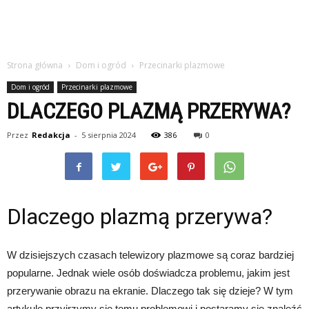
Strona główna
Dom i ogród
Przecinarki plazmowe
Dom i ogród
Przecinarki plazmowe
DLACZEGO PLAZMĄ PRZERYWA?
Przez
Redakcja
-
5 sierpnia 2024
386
0
Dlaczego plazmą przerywa?
W dzisiejszych czasach telewizory plazmowe są coraz bardziej
popularne. Jednak wiele osób doświadcza problemu, jakim jest
przerywanie obrazu na ekranie. Dlaczego tak się dzieje? W tym
artykule przyjrzymy się temu problemowi i postaramy się znaleźć