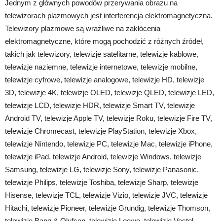
Jednym z głównych powodów przerywania obrazu na
telewizorach plazmowych jest interferencja elektromagnetyczna.
Telewizory plazmowe są wrażliwe na zakłócenia
elektromagnetyczne, które mogą pochodzić z różnych źródeł,
takich jak telewizory, telewizje satelitarne, telewizje kablowe,
telewizje naziemne, telewizje internetowe, telewizje mobilne,
telewizje cyfrowe, telewizje analogowe, telewizje HD, telewizje
3D, telewizje 4K, telewizje OLED, telewizje QLED, telewizje LED,
telewizje LCD, telewizje HDR, telewizje Smart TV, telewizje
Android TV, telewizje Apple TV, telewizje Roku, telewizje Fire TV,
telewizje Chromecast, telewizje PlayStation, telewizje Xbox,
telewizje Nintendo, telewizje PC, telewizje Mac, telewizje iPhone,
telewizje iPad, telewizje Android, telewizje Windows, telewizje
Samsung, telewizje LG, telewizje Sony, telewizje Panasonic,
telewizje Philips, telewizje Toshiba, telewizje Sharp, telewizje
Hisense, telewizje TCL, telewizje Vizio, telewizje JVC, telewizje
Hitachi, telewizje Pioneer, telewizje Grundig, telewizje Thomson,
telewizje Bang & Olufsen, telewizje Loewe, telewizje Vestel,