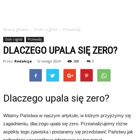
Strona główna
Dom i ogród
Przewody
Dom i ogród
Przewody
DLACZEGO UPALA SIĘ ZERO?
Przez
Redakcja
-
12 lutego 2024
288
0
Dlaczego upala się zero?
Witamy Państwa w naszym artykule, w którym przyjrzymy się
zagadnieniu, dlaczego upala się zero. Przeanalizujemy różne
aspekty tego zjawiska i postaramy się przedstawić Państwu jak
najbardziej szczegółowe informacje na ten temat.