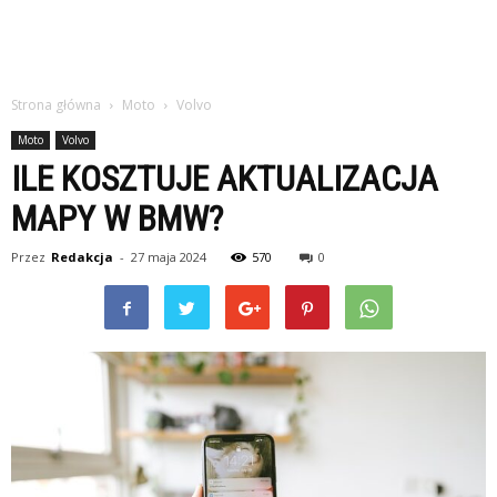
Strona główna
Moto
Volvo
Moto
Volvo
ILE KOSZTUJE AKTUALIZACJA
MAPY W BMW?
Przez
Redakcja
-
27 maja 2024
570
0