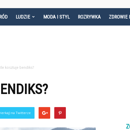
RÓD
LUDZIE
MODA I STYL
ROZRYWKA
ZDROWIE 
Ile kosztuje bendiks?
BENDIKS?
ierkaj) na Twitterze
Z