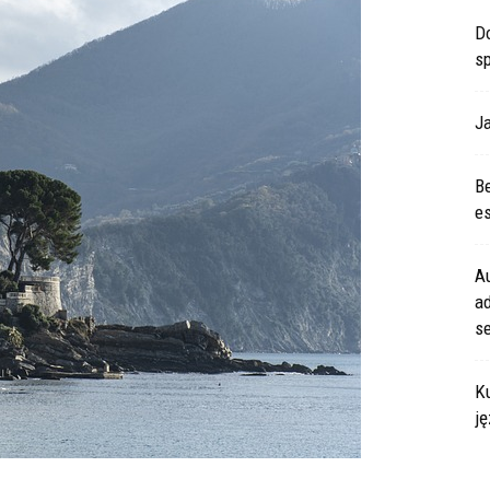
Do
s
Ja
Be
es
A
ad
s
Ku
ję