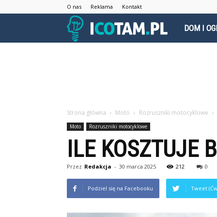
O nas
Reklama
Kontakt
icotam.pl
DOM I OG
Strona główna
Moto
Rozruszniki motocyklowe
Moto
Rozruszniki motocyklowe
ILE KOSZTUJE 
Przez
Redakcja
-
30 marca 2025
212
0
Podziel się na Facebooku
Tweet (Ćw