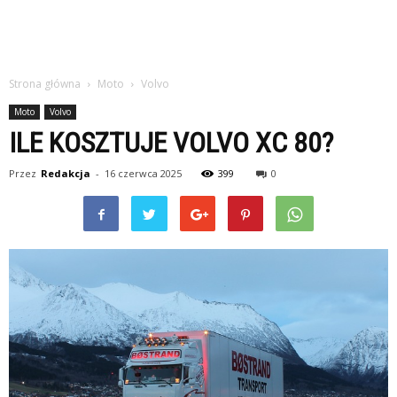
Strona główna
Moto
Volvo
Moto
Volvo
ILE KOSZTUJE VOLVO XC 80?
Przez
Redakcja
-
16 czerwca 2025
399
0