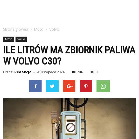
Strona główna
Moto
Volvo
Moto
Volvo
ILE LITRÓW MA ZBIORNIK PALIWA
W VOLVO C30?
Przez
Redakcja
-
28 listopada 2024
206
0