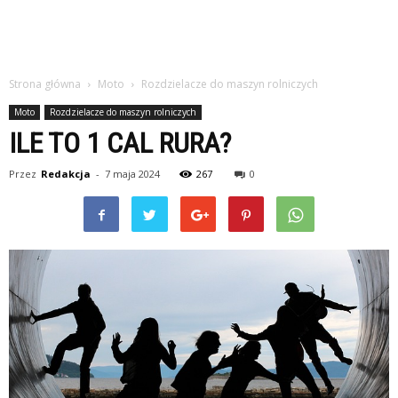
Strona główna
Moto
Rozdzielacze do maszyn rolniczych
Moto
Rozdzielacze do maszyn rolniczych
ILE TO 1 CAL RURA?
Przez
Redakcja
-
7 maja 2024
267
0