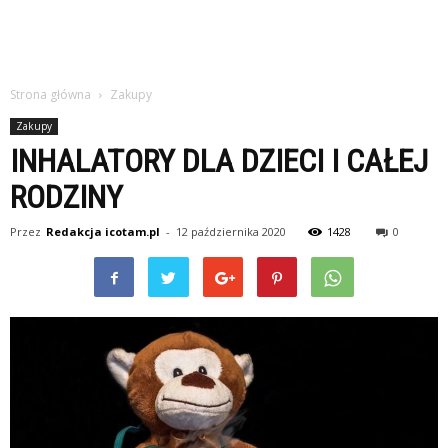
Strona główna
Zakupy
Zakupy
INHALATORY DLA DZIECI I CAŁEJ
RODZINY
Przez
Redakcja icotam.pl
-
12 października 2020
1428
0