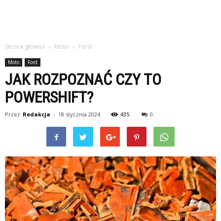
Strona główna
Moto
Ford
Moto
Ford
JAK ROZPOZNAĆ CZY TO
POWERSHIFT?
Przez
Redakcja
-
18 stycznia 2024
435
0