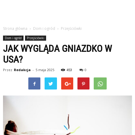
Strona główna
Dom i ogród
Przejściówki
Dom i ogród
Przejściówki
JAK WYGLĄDA GNIAZDKO W
USA?
Przez
Redakcja
-
5 maja 2025
453
0