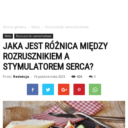
Strona główna
Moto
Rozruszniki samochodowe
Moto
Rozruszniki samochodowe
JAKA JEST RÓŻNICA MIĘDZY
ROZRUSZNIKIEM A
STYMULATOREM SERCA?
Przez
Redakcja
-
14 października 2025
426
0