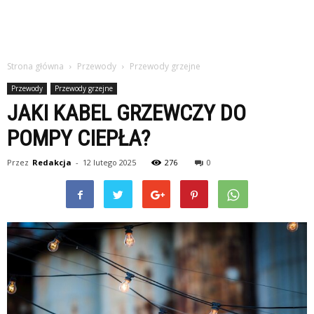
Strona główna
Przewody
Przewody grzejne
Przewody
Przewody grzejne
JAKI KABEL GRZEWCZY DO
POMPY CIEPŁA?
Przez
Redakcja
-
12 lutego 2025
276
0