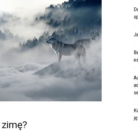
Do
s
Ja
Be
es
A
ad
s
Ku
ję
a zimę?