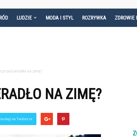
RÓD
LUDZIE
MODA I STYL
ROZRYWKA
ZDROWIE 
ie prześcieradło na zimę?
ERADŁO NA ZIMĘ?
ierkaj) na Twitterze
Z