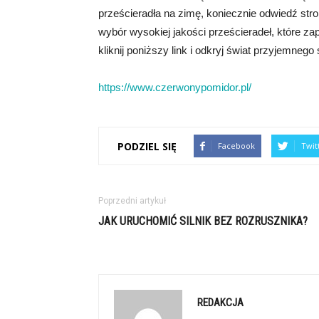
prześcieradła na zimę, koniecznie odwiedź str
wybór wysokiej jakości prześcieradeł, które za
kliknij poniższy link i odkryj świat przyjemnego 
https://www.czerwonypomidor.pl/
PODZIEL SIĘ
Facebook
Twit
Poprzedni artykuł
JAK URUCHOMIĆ SILNIK BEZ ROZRUSZNIKA?
REDAKCJA