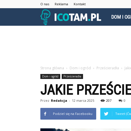
O nas
Reklama
Kontakt
icotam.pl
DOM I OG
Strona główna
Dom i ogród
Prześcieradła
Jak
Dom i ogród
Prześcieradła
JAKIE PRZEŚCI
Przez
Redakcja
-
12 marca 2025
207
0
Podziel się na Facebooku
Tweet (Ćw