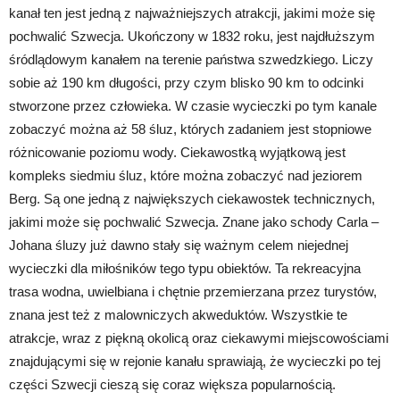
kanał ten jest jedną z najważniejszych atrakcji, jakimi może się
pochwalić Szwecja. Ukończony w 1832 roku, jest najdłuższym
śródlądowym kanałem na terenie państwa szwedzkiego. Liczy
sobie aż 190 km długości, przy czym blisko 90 km to odcinki
stworzone przez człowieka. W czasie wycieczki po tym kanale
zobaczyć można aż 58 śluz, których zadaniem jest stopniowe
różnicowanie poziomu wody. Ciekawostką wyjątkową jest
kompleks siedmiu śluz, które można zobaczyć nad jeziorem
Berg. Są one jedną z największych ciekawostek technicznych,
jakimi może się pochwalić Szwecja. Znane jako schody Carla –
Johana śluzy już dawno stały się ważnym celem niejednej
wycieczki dla miłośników tego typu obiektów. Ta rekreacyjna
trasa wodna, uwielbiana i chętnie przemierzana przez turystów,
znana jest też z malowniczych akweduktów. Wszystkie te
atrakcje, wraz z piękną okolicą oraz ciekawymi miejscowościami
znajdującymi się w rejonie kanału sprawiają, że wycieczki po tej
części Szwecji cieszą się coraz większa popularnością.