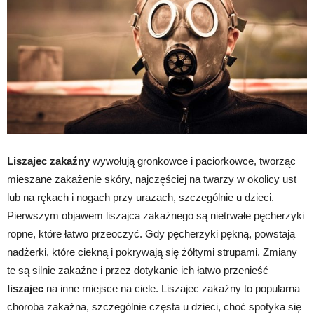
Liszajec zakaźny
wywołują gronkowce i paciorkowce, tworząc
mieszane zakażenie skóry, najczęściej na twarzy w okolicy ust
lub na rękach i nogach przy urazach, szczególnie u dzieci.
Pierwszym objawem liszajca zakaźnego są nietrwałe pęcherzyki
ropne, które łatwo przeoczyć. Gdy pęcherzyki pękną, powstają
nadżerki, które ciekną i pokrywają się żółtymi strupami. Zmiany
te są silnie zakaźne i przez dotykanie ich łatwo przenieść
liszajec
na inne miejsce na ciele. Liszajec zakaźny to popularna
choroba zakaźna, szczególnie częsta u dzieci, choć spotyka się