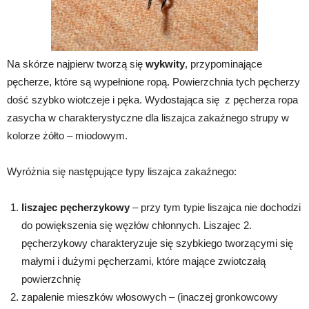
Na skórze najpierw tworzą się
wykwity
, przypominające
pęcherze, które są wypełnione ropą. Powierzchnia tych pęcherzy
dość szybko wiotczeje i pęka. Wydostająca się z pęcherza ropa
zasycha w charakterystyczne dla liszajca zakaźnego strupy w
kolorze żółto – miodowym.
Wyróżnia się następujące typy liszajca zakaźnego:
liszajec pęcherzykowy
– przy tym typie liszajca nie dochodzi
do powiększenia się węzłów chłonnych. Liszajec 2.
pęcherzykowy charakteryzuje się szybkiego tworzącymi się
małymi i dużymi pęcherzami, które mające zwiotczałą
powierzchnię
zapalenie mieszków włosowych – (inaczej gronkowcowy