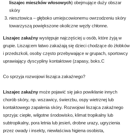
liszajec mieszków włosowych
) obejmujące duży obszar
skóry
niesztowica – głęboko umiejscowionemu owrzodzeniu skóry
towarzyszą powiększone okoliczne węzły chłonne.
Liszajec zakaźny
występuje najczęściej u osób, które żyją w
grupie. Liszajcem łatwo zakażają się dzieci chodzące do żłobków
i przedszkoli, osoby często przebywające w grupach, sportowcy
uprawiający dyscypliny kontaktowe (zapasy, boks.C
Co sprzyja rozwojowi liszajca zakaźnego?
Liszajec zakaźny
może pojawić się jako powikłanie innych
chorób skóry, np. wszawicy, świerzbu, ospy wietrznej lub
kontaktowego zapalenia skóry. Rozwojowi liszajca zakaźnego
sprzyja: ciepłe, wilgotne środowisko, klimat tropikalny lub
subtropikalny, pora letnia lub jesień, drobne urazy, ugryzienia
przez owady i insekty, niewłaściwa higiena osobista,