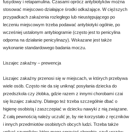
fusydowy i retapamulina. Czasami oprócz antybiotyków można
stosować miejscowo działające środki odkażające. W cięższych
przypadkach zakażenia rozległego lub nieustępującego po
leczeniu miejscowym trzeba podawać antybiotyki ogólnie, po
wcześniej ustalonym antybiogramie (często jest to penicylina
odporna na działanie penicylinazy). Wskazane jest także
wykonanie standardowego badania moczu.
Liszajec zakaźny – prewencja
Liszajec zakaźny przenosi się w miejscach, w których przebywa
wiele osób. Często nie da się uniknąć posyłania dziecka do
przedszkola czy żłobka, gdzie razem z innymi chorobami czai
się liszajec zakaźny. Dlatego też trzeba szczególnie dbać o
higienę osobistą i zaszczepiać w dziecku nawyki z nią związane.
Z całą pewnością należy uczulić je, by nie korzystało z ręczników
i innych przedmiotów osobistych obcych ludzi. Trzeba także
unikać czynników, które mogą sprzyjać chorobie, czyli urazów,