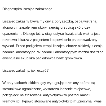
Diagnostyka liszajca zakaźnego
Liszajec zakaźny bywa mylony z opryszczką, ospą wietrzną,
atopowym zapaleniem skóry, alergią, grzybicą skóry czy
oparzeniami. Dlatego też w diagnostyce liszajca tak ważna jest
rozmowa lekarza z pacjentem i odpowiednio przeprowadzony
wywiad. Przed podjęciem terapii liszajca lekarze niekiedy zlecają
badania laboratoryjne. W badaniu laboratoryjnym można dostrzec
ewentualne skupiska paciorkowca bądź gronkowca.
Liszajec zakaźny, jak leczyć?
W przypadkach lekkich, gdy występujące zmiany skórne są
stosunkowo ograniczone, wystarcza leczenie miejscowe,
polegające na stosowaniu antybiotyków w postaci maści,
kremów itd. Typowo stosowane antybiotyki to mupirocyna, kwas