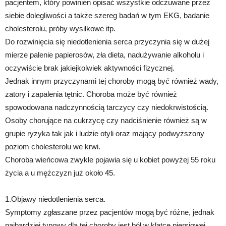
pacjentem, który powinien opisać wszystkie odczuwane przez
siebie dolegliwości a także szereg badań w tym EKG, badanie
cholesterolu, próby wysiłkowe itp.
Do rozwinięcia się niedotlenienia serca przyczynia się w dużej
mierze palenie papierosów, zła dieta, nadużywanie alkoholu i
oczywiście brak jakiejkolwiek aktywności fizycznej.
Jednak innym przyczynami tej choroby mogą być również wady,
zatory i zapalenia tętnic. Choroba może być również
spowodowana nadczynnością tarczycy czy niedokrwistością.
Osoby chorujące na cukrzycę czy nadciśnienie również są w
grupie ryzyka tak jak i ludzie otyli oraz mający podwyższony
poziom cholesterolu we krwi.
Choroba wieńcowa zwykle pojawia się u kobiet powyżej 55 roku
życia a u mężczyzn już około 45.
1.Objawy niedotlenienia serca.
Symptomy zgłaszane przez pacjentów mogą być różne, jednak
najbardziej typowy dla tej choroby jest ból w klatce piersiowej.