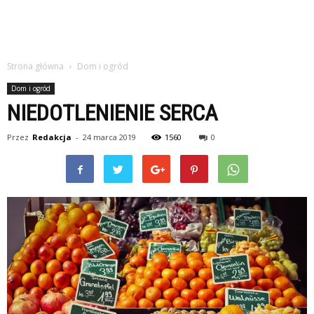
Strona główna
Dom i ogród
Dom i ogród
NIEDOTLENIENIE SERCA
Przez
Redakcja
-
24 marca 2019
1560
0