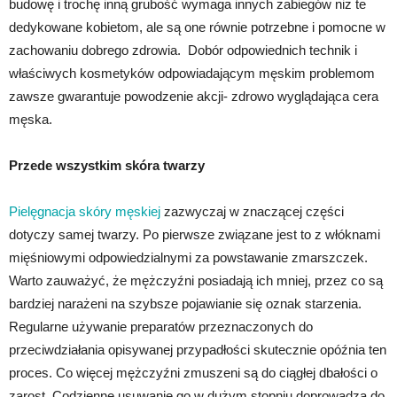
budowę i trochę inną grubość wymaga innych zabiegów niż te
dedykowane kobietom, ale są one równie potrzebne i pomocne w
zachowaniu dobrego zdrowia. Dobór odpowiednich technik i
właściwych kosmetyków odpowiadającym męskim problemom
zawsze gwarantuje powodzenie akcji- zdrowo wyglądająca cera
męska.
Przede wszystkim skóra twarzy
Pielęgnacja skóry męskiej
zazwyczaj w znaczącej części
dotyczy samej twarzy. Po pierwsze związane jest to z włóknami
mięśniowymi odpowiedzialnymi za powstawanie zmarszczek.
Warto zauważyć, że mężczyźni posiadają ich mniej, przez co są
bardziej narażeni na szybsze pojawianie się oznak starzenia.
Regularne używanie preparatów przeznaczonych do
przeciwdziałania opisywanej przypadłości skutecznie opóźnia ten
proces. Co więcej mężczyźni zmuszeni są do ciągłej dbałości o
zarost. Codzienne usuwanie go w dużym stopniu doprowadza do