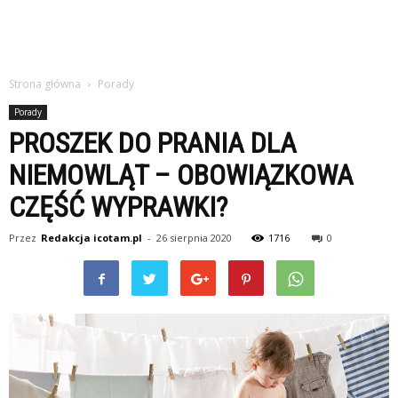
Strona główna
Porady
Porady
PROSZEK DO PRANIA DLA
NIEMOWLĄT – OBOWIĄZKOWA
CZĘŚĆ WYPRAWKI?
Przez
Redakcja icotam.pl
-
26 sierpnia 2020
1716
0