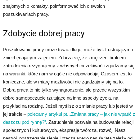
znajomych o kontakty, poinformować ich o swoich
poszukiwaniach pracy.
Zdobycie dobrej pracy
Poszukiwanie pracy może trwać długo, może być frustrującym i
zniechęcającym zajęciem. Zdarza się, że zmęczeni brakiem
zatrudnienia rezygnujemy z własnych oczekiwań i zgadzamy się
na warunki, które nam w ogóle nie odpowiadają. Czasem jest to
konieczne, ale w miarę możliwości nie zgadzajmy się na to.
Dobra praca to nie tylko wynagrodzenie, ale przede wszystkim
dobre samopoczucie rzutujące na inne aspekty życia, na
przykład na rodzinę. Jeżeli myślisz o zmianie pracy lub jesteś w
jej trakcie –
polecamy artykuł pt. „Zmiana pracy – jak nie wpaść z
deszczu pod rynnę?”.
Zatrudnienie pozwala na budowanie relacji
społecznych i kulturowych, ekspresję twórczą, rozwój. Nasz
nastrój, postrzeganie siebie i otaczającego nas świata zależy od