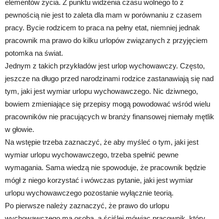
elementów życia. Z punktu widzenia czasu wolnego to z
pewnością nie jest to zaleta dla mam w porównaniu z czasem
pracy. Bycie rodzicem to praca na pełny etat, niemniej jednak
pracownik ma prawo do kilku urlopów związanych z przyjęciem
potomka na świat.
Jednym z takich przykładów jest urlop wychowawczy. Często,
jeszcze na długo przed narodzinami rodzice zastanawiają się nad
tym, jaki jest wymiar urlopu wychowawczego. Nic dziwnego,
bowiem zmieniające się przepisy mogą powodować wśród wielu
pracowników nie pracujących w branży finansowej niemały mętlik
w głowie.
Na wstępie trzeba zaznaczyć, że aby myśleć o tym, jaki jest
wymiar urlopu wychowawczego, trzeba spełnić pewne
wymagania. Sama wiedzą nie spowoduje, że pracownik będzie
mógł z niego korzystać i wówczas pytanie, jaki jest wymiar
urlopu wychowawczego pozostanie wyłącznie teorią.
Po pierwsze należy zaznaczyć, że prawo do urlopu
wychowawczego ma osoba, a ściślej mówiąc pracownik, który