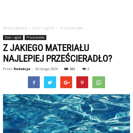
Strona główna
Dom i ogród
Prześcieradła
Dom i ogród
Prześcieradła
Z JAKIEGO MATERIAŁU
NAJLEPIEJ PRZEŚCIERADŁO?
Przez
Redakcja
-
26 lutego 2024
282
0