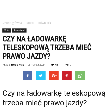
Strona główna
Moto
Równiarki
Moto
Równiarki
CZY NA ŁADOWARKĘ
TELESKOPOWĄ TRZEBA MIEĆ
PRAWO JAZDY?
Przez
Redakcja
-
2 marca 2024
681
0
Czy na ładowarkę teleskopową
trzeba mieć prawo jazdy?