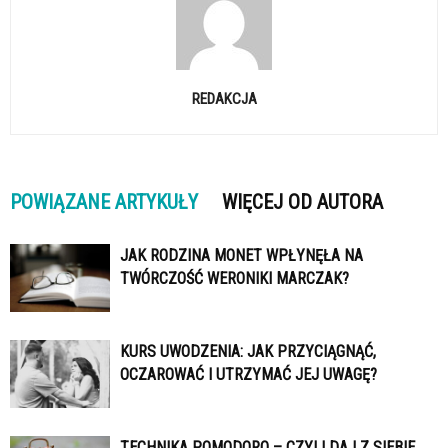
REDAKCJA
POWIĄZANE ARTYKUŁY
WIĘCEJ OD AUTORA
JAK RODZINA MONET WPŁYNĘŁA NA
TWÓRCZOŚĆ WERONIKI MARCZAK?
KURS UWODZENIA: JAK PRZYCIĄGNĄĆ,
OCZAROWAĆ I UTRZYMAĆ JEJ UWAGĘ?
TECHNIKA POMODORO – CZYLI DAJ Z SIEBIE