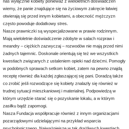
nas wyłącznie kobiety ponieważ z wieloletnich doświadczeń
wiemy, że panie znajdujące się na życiowym zakręcie łatwiej
otwierają się przed innym kobietami, a obecność mężczyzn
często powoduje dodatkowy stres.
Nasze prawniczki są wyspecjalizowane w prawie rodzinnym.
Mają wieloletnie doświadczenie zdobyte w salach rozpraw i
meandry – ciężkich zazwyczaj – rozwodów nie mają przed nimi
żadnych tajemnic. Doskonale orientują się też we wszystkich
kwestiach związanych z ustaleniem opieki nad dziećmi. Pomogły
w podobnych sprawach setkom kobiet, zatem na pewno znajdą
receptę również dla każdej zgłaszającej się pani. Doradzą także
co zrobić jeśli rozwodzące się kobiety znalazły się również w
trudnej sytuacji mieszkaniowej i materialnej. Podpowiedzą w
którym urzędzie starać się o pozyskanie lokalu, a w którym
zasiłku bądź zapomogi.
Nasza Fundacja współpracuje również z innym organizacjami
pozarządowymi udzielającymi na przykład wsparcia
psychologicznego. Najważniejsze w tak drażliwych kwestiach